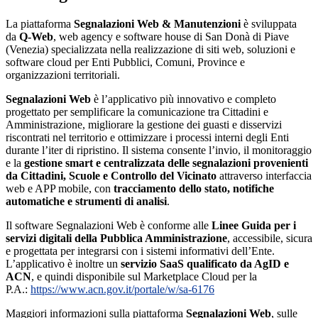
La piattaforma
Segnalazioni Web & Manutenzioni
è sviluppata
da
Q-Web
, web agency e software house di San Donà di Piave
(Venezia) specializzata nella realizzazione di siti web, soluzioni e
software cloud per Enti Pubblici, Comuni, Province e
organizzazioni territoriali.
Segnalazioni Web
è l’applicativo più innovativo e completo
progettato per semplificare la comunicazione tra Cittadini e
Amministrazione, migliorare la gestione dei guasti e disservizi
riscontrati nel territorio e ottimizzare i processi interni degli Enti
durante l’iter di ripristino. Il sistema consente l’invio, il monitoraggio
e la
gestione smart e centralizzata delle segnalazioni provenienti
da Cittadini, Scuole e Controllo del Vicinato
attraverso interfaccia
web e APP mobile, con
tracciamento dello stato, notifiche
automatiche e strumenti di analisi
.
Il software Segnalazioni Web è conforme alle
Linee Guida per i
servizi digitali della Pubblica Amministrazione
, accessibile, sicura
e progettata per integrarsi con i sistemi informativi dell’Ente.
L’applicativo è inoltre un
servizio SaaS qualificato da AgID e
ACN
, e quindi disponibile sul Marketplace Cloud per la
P.A.:
https://www.acn.gov.it/portale/w/sa-6176
Maggiori informazioni sulla piattaforma
Segnalazioni Web
, sulle