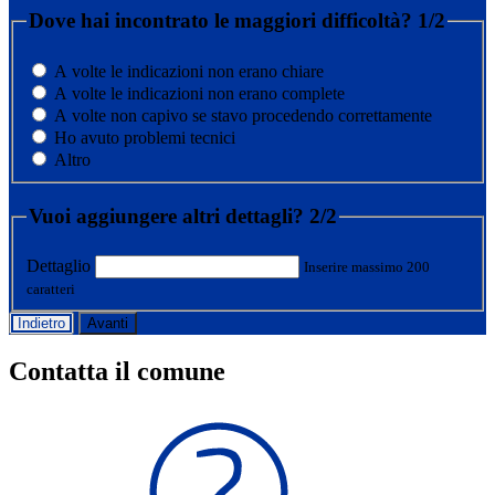
Dove hai incontrato le maggiori difficoltà?
1/2
A volte le indicazioni non erano chiare
A volte le indicazioni non erano complete
A volte non capivo se stavo procedendo correttamente
Ho avuto problemi tecnici
Altro
Vuoi aggiungere altri dettagli?
2/2
Dettaglio
Inserire massimo 200
caratteri
Indietro
Avanti
Contatta il comune