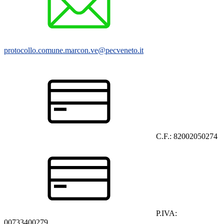
protocollo.comune.marcon.ve@pecveneto.it
C.F.: 82002050274
P.IVA:
00733400279