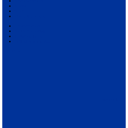
Amministrazione
Novità
Servizi
Vivere il Comune
Urbanizzazione
Assistenza sociale
Il Digitale per te
Tutti gli argomenti...
Seguici su:
Facebook